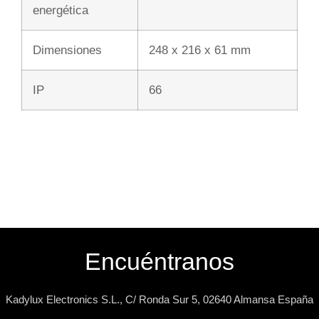
energética
Dimensiones
248 x 216 x 61 mm
IP
66
Encuéntranos
Kadylux Electronics S.L., C/ Ronda Sur 5, 02640 Almansa España